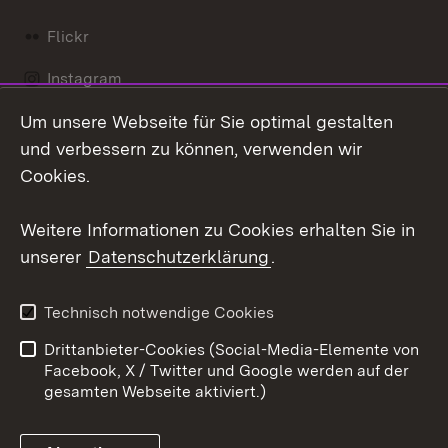
Flickr
Instagram
Um unsere Webseite für Sie optimal gestalten
Social Wall
und verbessern zu können, verwenden wir
X / Twitter
Cookies.
Youtube
Weitere Informationen zu Cookies erhalten Sie in
unserer
Datenschutzerklärung
.
Zum 
Kontakt
Datenschutz
Technisch notwendige Cookies
Barrierefreiheit
Benutzungshinweise
Drittanbieter-Cookies (Social-Media-Elemente von
Impressum
Cookies
Facebook, X / Twitter und Google werden auf der
gesamten Webseite aktiviert.)