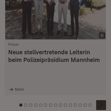
Polizei
Neue stellvertretende Leiterin
beim Polizeipräsidium Mannheim
Mehr
Zu Kachel: 0
Zu Kachel: 1
Zu Kachel: 2
Zu Kachel: 3
Zu Kachel: 4
Zu Kachel: 5
Zu Kachel: 6
Zu Kachel: 7
Zu Kachel: 8
Zu Kachel: 9
Zu Kachel: 10
Zu Kachel: 11
Zu Kachel: 12
Zu Kachel: 1
Zu Kachel