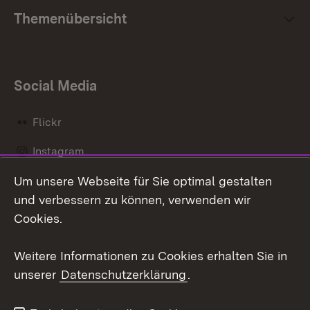
Themenübersicht
Social Media
Flickr
Instagram
Um unsere Webseite für Sie optimal gestalten
Social Wall
und verbessern zu können, verwenden wir
X / Twitter
Cookies.
Youtube
Weitere Informationen zu Cookies erhalten Sie in
unserer
Datenschutzerklärung
.
Zum 
Kontakt
Datenschutz