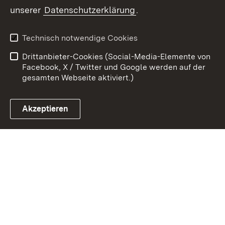
unserer
Datenschutzerklärung
.
Zum 
Kontakt
Datenschutz
Technisch notwendige Cookies
Barrierefreiheit
Benutzungshinweise
Drittanbieter-Cookies (Social-Media-Elemente von
Impressum
Cookies
Facebook, X / Twitter und Google werden auf der
gesamten Webseite aktiviert.)
Akzeptieren
Link zum Landesportal