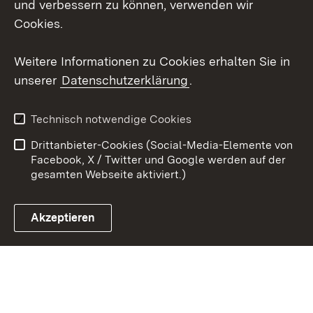
und verbessern zu können, verwenden wir
X / Twitter
Cookies.
Youtube
Weitere Informationen zu Cookies erhalten Sie in
unserer
Datenschutzerklärung
.
Zum 
Kontakt
Datenschutz
Technisch notwendige Cookies
Barrierefreiheit
Benutzungshinweise
Drittanbieter-Cookies (Social-Media-Elemente von
Impressum
Cookies
Facebook, X / Twitter und Google werden auf der
gesamten Webseite aktiviert.)
Akzeptieren
Link zum Landesportal