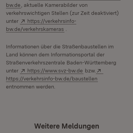
(Öffnet in neuem Fenster)
bw.de
, aktuelle Kamerabilder von
verkehrswichtigen Stellen (zur Zeit deaktiviert)
Extern:
unter
https://verkehrsinfo-
(Öffnet in neuem Fenster)
bw.de/verkehrskameras
.
Informationen über die Straßenbaustellen im
Land können dem Informationsportal der
Straßenverkehrszentrale Baden-Württemberg
Extern:
(Öffnet in neuem Fen
Extern:
unter
https://www.svz-bw.de
bzw.
(Öffnet in neu
https://verkehrsinfo-bw.de/baustellen
entnommen werden.
Weitere Meldungen