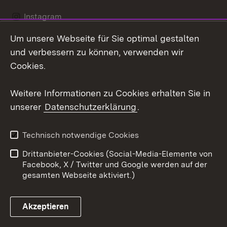
Instagram
Um unsere Webseite für Sie optimal gestalten
Social Wall
und verbessern zu können, verwenden wir
X / Twitter
Cookies.
Youtube
Weitere Informationen zu Cookies erhalten Sie in
unserer
Datenschutzerklärung
.
Zum 
Kontakt
Datenschutz
Technisch notwendige Cookies
Barrierefreiheit
Benutzungshinweise
Drittanbieter-Cookies (Social-Media-Elemente von
Impressum
Cookies
Facebook, X / Twitter und Google werden auf der
gesamten Webseite aktiviert.)
Akzeptieren
Link zum Landesportal