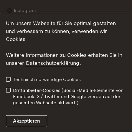
Instagram
Um unsere Webseite für Sie optimal gestalten
Social Wall
und verbessern zu können, verwenden wir
X / Twitter
Cookies.
Youtube
Weitere Informationen zu Cookies erhalten Sie in
unserer
Datenschutzerklärung
.
Zum 
Kontakt
Datenschutz
Technisch notwendige Cookies
Barrierefreiheit
Benutzungshinweise
Drittanbieter-Cookies (Social-Media-Elemente von
Impressum
Cookies
Facebook, X / Twitter und Google werden auf der
gesamten Webseite aktiviert.)
Akzeptieren
Link zum Landesportal