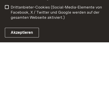
Barrierefreiheit
Benutzungshinweise
Drittanbieter-Cookies (Social-Media-Elemente von
Impressum
Cookies
Facebook, X / Twitter und Google werden auf der
gesamten Webseite aktiviert.)
Akzeptieren
Link zum Landesportal