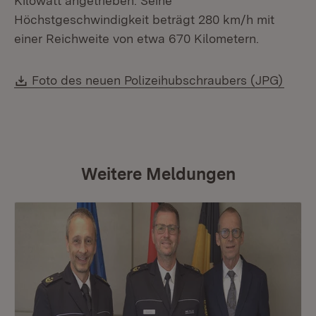
Kilowatt angetrieben. Seine
Höchstgeschwindigkeit beträgt 280 km/h mit
einer Reichweite von etwa 670 Kilometern.
Download:
(Öffn
Foto des neuen Polizeihubschraubers (JPG)
Weitere Meldungen