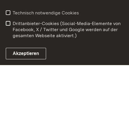
Kontakt
Datenschutz
Technisch notwendige Cookies
Barrierefreiheit
Benutzungshinweise
Drittanbieter-Cookies (Social-Media-Elemente von
Impressum
Cookies
Facebook, X / Twitter und Google werden auf der
gesamten Webseite aktiviert.)
Akzeptieren
Link zum Landesportal