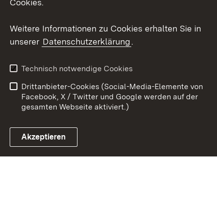
Cookies.
Youtube
Weitere Informationen zu Cookies erhalten Sie in
unserer
Datenschutzerklärung
.
Zum 
Kontakt
Datenschutz
Technisch notwendige Cookies
Barrierefreiheit
Benutzungshinweise
Drittanbieter-Cookies (Social-Media-Elemente von
Impressum
Cookies
Facebook, X / Twitter und Google werden auf der
gesamten Webseite aktiviert.)
Akzeptieren
Link zum Landesportal