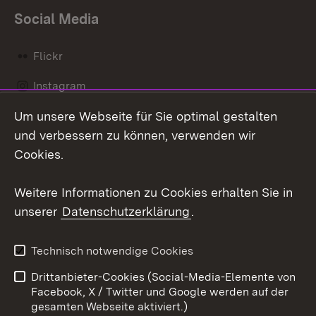
Social Media
Flickr
Instagram
Um unsere Webseite für Sie optimal gestalten
Social Wall
und verbessern zu können, verwenden wir
X / Twitter
Cookies.
Youtube
Weitere Informationen zu Cookies erhalten Sie in
unserer
Datenschutzerklärung
.
Zum 
Kontakt
Datenschutz
Technisch notwendige Cookies
Barrierefreiheit
Benutzungshinweise
Drittanbieter-Cookies (Social-Media-Elemente von
Impressum
Cookies
Facebook, X / Twitter und Google werden auf der
gesamten Webseite aktiviert.)