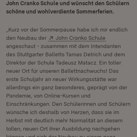
John Cranko Schule und wünscht den Schülern
schöne und wohlverdiente Sommerferien.
„Kurz vor der Sommerpause habe ich mir endlich
Extern:
(Öffnet in n
den Neubau der
John Cranko Schule
angeschaut - zusammen mit dem Intendanten
des Stuttgarter Balletts Tamas Detrich und dem
Direktor der Schule Tadeusz Matacz. Ein toller
neuer Ort für unseren Ballettnachwuchs! Das
erste Schuljahr an neuer Wirkungsstätte war
allerdings ein ganz besonderes, geprägt von der
Pandemie, von Online-Kursen und
Einschränkungen. Den Schülerinnen und Schülern
wünsche ich deshalb von Herzen, dass sie im
Herbst mit deutlich mehr Normalität an diesem
tollen, neuen Ort ihrer Ausbildung nachgehen
können und sich der Neubau zu einem ganz