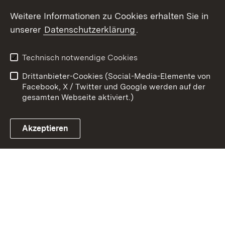
Youtube
Weitere Informationen zu Cookies erhalten Sie in
unserer
Datenschutzerklärung
.
Zum 
Kontakt
Datenschutz
Technisch notwendige Cookies
Barrierefreiheit
Benutzungshinweise
Drittanbieter-Cookies (Social-Media-Elemente von
Impressum
Cookies
Facebook, X / Twitter und Google werden auf der
gesamten Webseite aktiviert.)
Akzeptieren
Link zum Landesportal