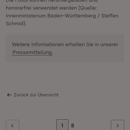
honorarfrei verwendet werden (Quelle:
Innenministerium Baden-Württemberg / Steffen
Schmid).
Weitere Informationen erhalten Sie in unserer
Pressemitteilung
.
Zurück zur Übersicht
Zur Seite
1
Zur letzten Seite
8
Zurück
Weiter