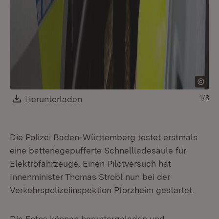
Download:
Herunterladen
(Öffnet in neuem Fenster)
1/8
Die Polizei Baden-Württemberg testet erstmals
eine batteriegepufferte Schnellladesäule für
Elektrofahrzeuge. Einen Pilotversuch hat
Innenminister Thomas Strobl nun bei der
Verkehrspolizeiinspektion Pforzheim gestartet.
Die Fotos können heruntergeladen und