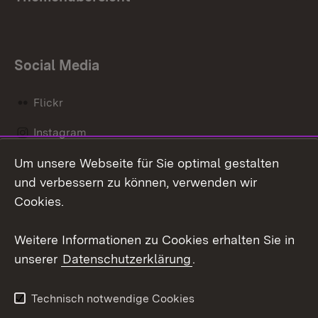
Social Media
Flickr
Instagram
Um unsere Webseite für Sie optimal gestalten
Social Wall
und verbessern zu können, verwenden wir
X / Twitter
Cookies.
Youtube
Weitere Informationen zu Cookies erhalten Sie in
unserer
Datenschutzerklärung
.
Zum 
Kontakt
Datenschutz
Technisch notwendige Cookies
Barrierefreiheit
Benutzungshinweise