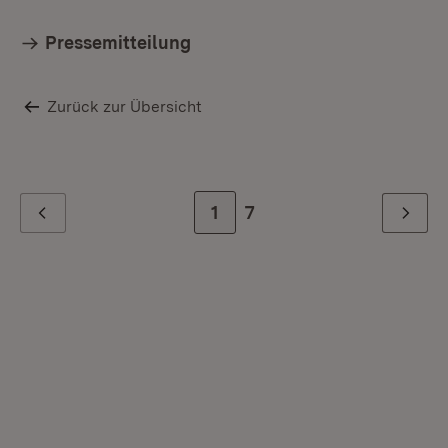
Pressemitteilung
Zurück zur Übersicht
Zur Seite
1
Zur letzten Seite
7
Zurück
Weiter