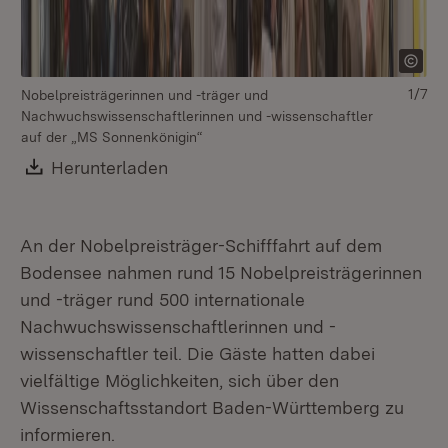
1/7
Nobelpreisträgerinnen und -träger und
No
Nachwuchswissenschaftlerinnen und -wissenschaftler
Na
auf der „MS Sonnenkönigin“
au
Download:
Herunterladen
(Öffnet in neuem Fenster)
An der Nobelpreisträger-Schifffahrt auf dem
Bodensee nahmen rund 15 Nobelpreisträgerinnen
und -träger rund 500 internationale
Nachwuchswissenschaftlerinnen und -
wissenschaftler teil. Die Gäste hatten dabei
vielfältige Möglichkeiten, sich über den
Wissenschaftsstandort Baden-Württemberg zu
informieren.