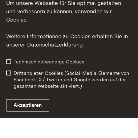
Um unsere Webseite für Sie optimal gestalten
Social Wall
und verbessern zu können, verwenden wir
X / Twitter
Cookies.
Youtube
Weitere Informationen zu Cookies erhalten Sie in
unserer
Datenschutzerklärung
.
Zum 
Kontakt
Datenschutz
Technisch notwendige Cookies
Barrierefreiheit
Benutzungshinweise
Drittanbieter-Cookies (Social-Media-Elemente von
Impressum
Cookies
Facebook, X / Twitter und Google werden auf der
gesamten Webseite aktiviert.)
Akzeptieren
Link zum Landesportal