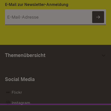
E-Mail zur Newsletter-Anmeldung
News
Themenübersicht
Social Media
Flickr
Instagram