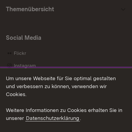
Themenübersicht
Social Media
Flickr
Instagram
Um unsere Webseite für Sie optimal gestalten
Social Wall
und verbessern zu können, verwenden wir
X / Twitter
Cookies.
Youtube
Weitere Informationen zu Cookies erhalten Sie in
unserer
Datenschutzerklärung
.
Zum 
Kontakt
Datenschutz