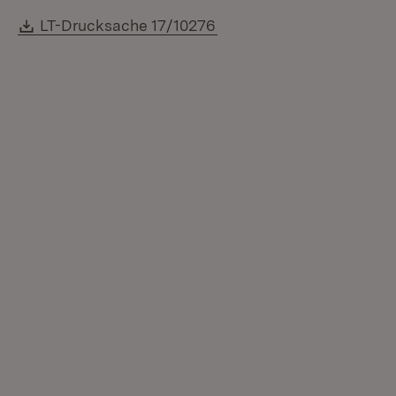
Download:
(Öffnet in neuem Fenster
LT-Drucksache 17/10276