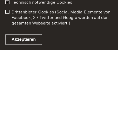
Technisch notwendige Cookies
Barrierefreiheit
Benutzungshinweise
Drittanbieter-Cookies (Social-Media-Elemente von
Impressum
Cookies
Facebook, X / Twitter und Google werden auf der
gesamten Webseite aktiviert.)
Akzeptieren
Link zum Landesportal