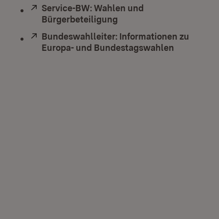
Extern:
Service-BW: Wahlen und
Bürgerbeteiligung
(Öffnet in neuem Fenste
Extern:
Bundeswahlleiter: Informationen zu
Europa- und Bundestagswahlen
(Öffnet in