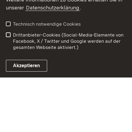
unserer
Datenschutzerklärung
.
Zum 
Kontakt
Datenschutz
Technisch notwendige Cookies
Barrierefreiheit
Benutzungshinweise
Drittanbieter-Cookies (Social-Media-Elemente von
Impressum
Cookies
Facebook, X / Twitter und Google werden auf der
gesamten Webseite aktiviert.)
Akzeptieren
Link zum Landesportal