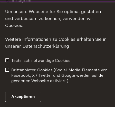
Instagram
Um unsere Webseite für Sie optimal gestalten
Social Wall
und verbessern zu können, verwenden wir
X / Twitter
Cookies.
Youtube
Weitere Informationen zu Cookies erhalten Sie in
unserer
Datenschutzerklärung
.
Zum 
Kontakt
Datenschutz
Technisch notwendige Cookies
Barrierefreiheit
Benutzungshinweise
Drittanbieter-Cookies (Social-Media-Elemente von
Impressum
Cookies
Facebook, X / Twitter und Google werden auf der
gesamten Webseite aktiviert.)
Akzeptieren
Link zum Landesportal