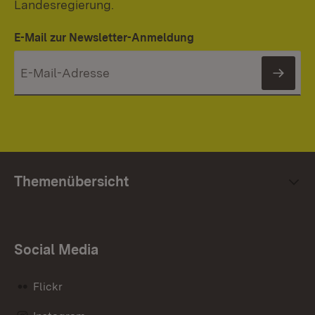
Landesregierung.
E-Mail zur Newsletter-Anmeldung
News
Themenübersicht
Social Media
Flickr