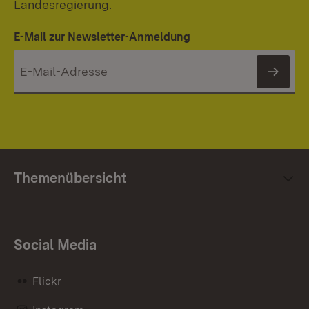
Landesregierung.
E-Mail zur Newsletter-Anmeldung
News
Themenübersicht
Social Media
Flickr