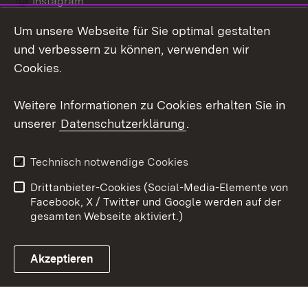
Instagram
Um unsere Webseite für Sie optimal gestalten
Social Wall
und verbessern zu können, verwenden wir
X / Twitter
Cookies.
Youtube
Weitere Informationen zu Cookies erhalten Sie in
unserer
Datenschutzerklärung
.
Zum 
Kontakt
Datenschutz
Technisch notwendige Cookies
Barrierefreiheit
Benutzungshinweise
Drittanbieter-Cookies (Social-Media-Elemente von
Impressum
Cookies
Facebook, X / Twitter und Google werden auf der
gesamten Webseite aktiviert.)
Akzeptieren
Link zum Landesportal