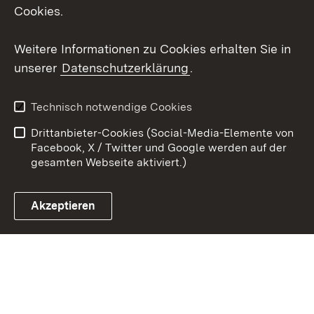
X / Twitter
Cookies.
Youtube
Weitere Informationen zu Cookies erhalten Sie in
unserer
Datenschutzerklärung
.
Zum 
Kontakt
Datenschutz
Technisch notwendige Cookies
Barrierefreiheit
Benutzungshinweise
Drittanbieter-Cookies (Social-Media-Elemente von
Impressum
Cookies
Facebook, X / Twitter und Google werden auf der
gesamten Webseite aktiviert.)
Akzeptieren
Link zum Landesportal