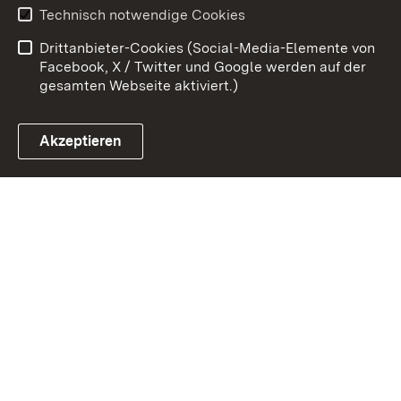
Technisch notwendige Cookies
Barrierefreiheit
Benutzungshinweise
Drittanbieter-Cookies (Social-Media-Elemente von
Impressum
Cookies
Facebook, X / Twitter und Google werden auf der
gesamten Webseite aktiviert.)
Akzeptieren
Link zum Landesportal