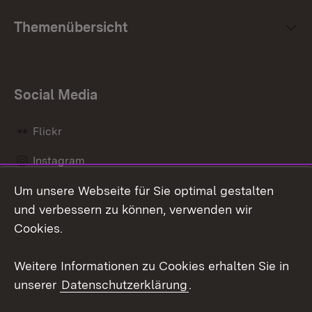
Themenübersicht
Social Media
Flickr
Instagram
Um unsere Webseite für Sie optimal gestalten
Social Wall
und verbessern zu können, verwenden wir
X / Twitter
Cookies.
Youtube
Weitere Informationen zu Cookies erhalten Sie in
unserer
Datenschutzerklärung
.
Zum 
Kontakt
Datenschutz