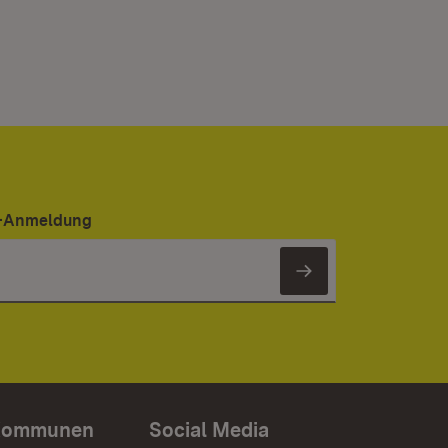
er-Anmeldung
Newsletter 
Kommunen
Social Media