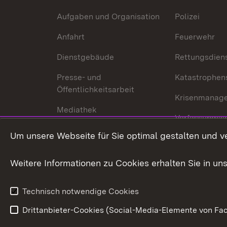
Aufgaben und Organisation
Polizei
Anfahrt
Feuerwehr
Dienstgebäude
Rettungsdien
Presse- und
Katastrophen
Öffentlichkeitsarbeit
Krisenmanag
Mediathek
Verfassungss
Publikationen
Um unsere Webseite für Sie optimal gestalten und v
Datenschutz
Karriere
Glücksspielr
Weitere Informationen zu Cookies erhalten Sie in un
Waffenrecht
Technisch notwendige Cookies
Drittanbieter-Cookies (Social-Media-Elemente von Fac