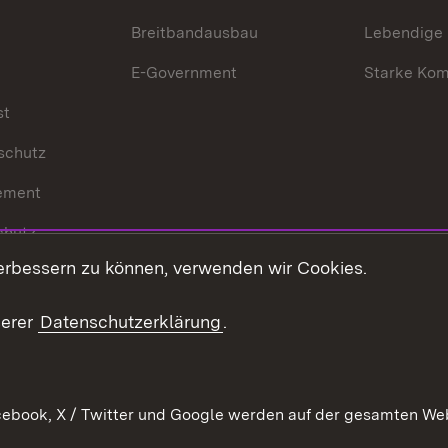
Breitbandausbau
Lebendige
E-Government
Starke Ko
st
schutz
ement
chutz
erbessern zu können, verwenden wir Cookies.
echt
serer
Datenschutzerklärung
.
ebook, X / Twitter und Google werden auf der gesamten Webs