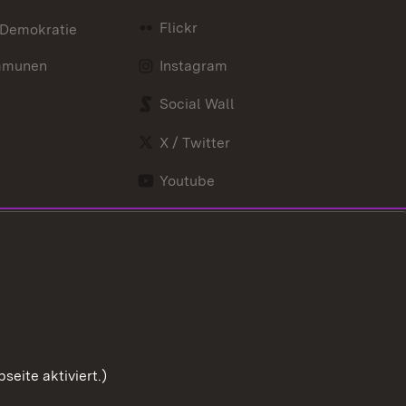
Flickr
 Demokratie
mmunen
Instagram
Social Wall
X / Twitter
Youtube
eite aktiviert.)
Zum Sei