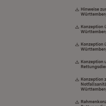
Download:
Hinweise zu
Württemberg
Download:
Konzeption 
Württember
Download:
Konzeption 
Württember
Download:
Konzeption 
Rettungsdie
Download:
Konzeption 
Notfallsanit
Württember
Download:
Rahmenkonze