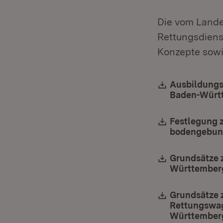
Die vom Lande
Rettungsdiens
Konzepte sowie
Download:
Ausbildungsk
Baden-Württ
Download:
Festlegung z
bodengebund
Download:
Grundsätze 
Württember
Download:
Grundsätze 
Rettungswag
Württember