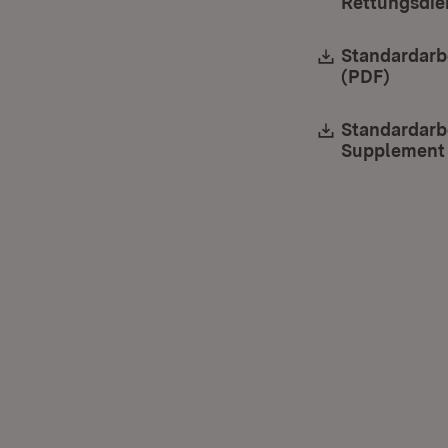
Rettungsdie
Download:
Standardarb
(PDF)
(Öffne
Download:
Standardarb
Supplement