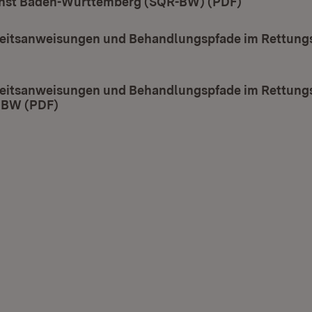
nst Baden-Württemberg (SQR-BW) (PDF)
(Öffnet in 
eitsanweisungen und Behandlungspfade im Rettungs
t in neuem Fenster)
eitsanweisungen und Behandlungspfade im Rettungs
 BW (PDF)
(Öffnet in neuem Fenster)