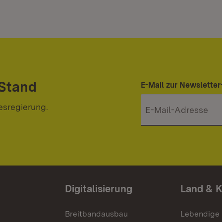
 Stand
E-Mail zur Newslett
esregierung.
Digitalisierung
Land & 
Breitbandausbau
Lebendige