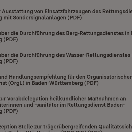
r Ausstattung von Einsatzfahrzeugen des Rettungsdi
 mit Sondersignalanlagen (PDF)
(Öffnet in neuem Fe
über die Durchführung des Berg-Rettungsdienstes in
g (PDF)
(Öffnet in neuem Fenster)
über die Durchführung des Wasser-Rettungsdienstes 
g (PDF)
(Öffnet in neuem Fenster)
und Handlungsempfehlung für den Organisatorischen
nst (OrgL) in Baden-Württemberg (PDF)
(Öffnet in ne
zur Vorabdelegation heilkundlicher Maßnahmen an
äterinnen und -sanitäter im Rettungsdienst Baden-
g (PDF)
(Öffnet in neuem Fenster)
ption Stelle zur trägerübergreifenden Qualitätssic