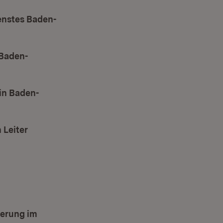
enstes Baden-
nster)
 Baden-
in Baden-
 Leiter
uem Fenster)
herung im