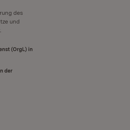
hrung des
tze und
.
nst (OrgL) in
m Fenster)
on der
Öffnet in neuem Fenster)