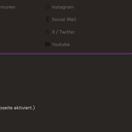
mmunen
Instagram
Social Wall
X / Twitter
Youtube
eite aktiviert.)
Zum Sei
Benutzungshinweise
Impressum
Cookies