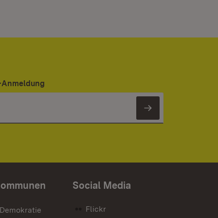
er-Anmeldung
Newsletter 
Kommunen
Social Media
Flickr
 Demokratie