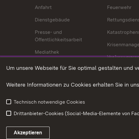
Anfahrt
Feuerwehr
Dienstgebäude
Rettungsdien
Presse- und
Katastrophen
Öffentlichkeitsarbeit
Krisenmanag
Mediathek
Verfassungss
Publikationen
Um unsere Webseite für Sie optimal gestalten und v
Datenschutz
Karriere
Glücksspielr
Weitere Informationen zu Cookies erhalten Sie in un
Waffenrecht
Technisch notwendige Cookies
Drittanbieter-Cookies (Social-Media-Elemente von Fac
Link zum Landesportal
Akzeptieren