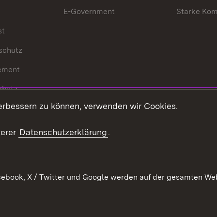
E-Government
Starke Ko
st
schutz
ement
chutz
erbessern zu können, verwenden wir Cookies.
echt
serer
Datenschutzerklärung
.
ebook, X / Twitter und Google werden auf der gesamten Webs
Kontakt
Datenschutz
Barrierefreiheit