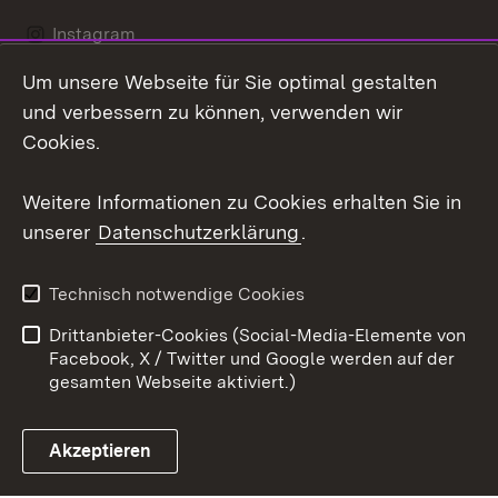
Instagram
Um unsere Webseite für Sie optimal gestalten
Social Wall
und verbessern zu können, verwenden wir
X / Twitter
Cookies.
Youtube
Weitere Informationen zu Cookies erhalten Sie in
unserer
Datenschutzerklärung
.
Zum 
Kontakt
Datenschutz
Technisch notwendige Cookies
Barrierefreiheit
Benutzungshinweise
Drittanbieter-Cookies (Social-Media-Elemente von
Impressum
Cookies
Facebook, X / Twitter und Google werden auf der
gesamten Webseite aktiviert.)
Akzeptieren
Link zum Landesportal