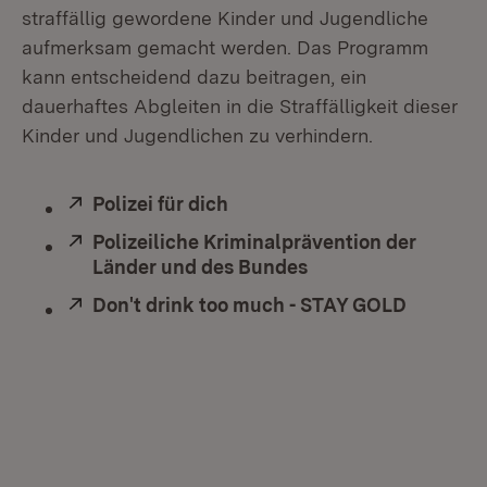
straffällig gewordene Kinder und Jugendliche
aufmerksam gemacht werden. Das Programm
kann entscheidend dazu beitragen, ein
dauerhaftes Abgleiten in die Straffälligkeit dieser
Kinder und Jugendlichen zu verhindern.
Extern:
Polizei für dich
(Öffnet in neuem Fenster)
Extern:
Polizeiliche Kriminalprävention der
Länder und des Bundes
(Öffnet in neuem Fe
Extern:
Don't drink too much - STAY GOLD
(Öffnet 