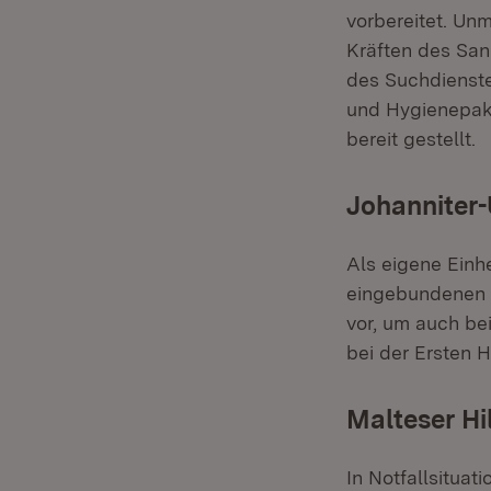
vorbereitet. Unm
Kräften des Sa
des Suchdienste
und Hygienepake
bereit gestellt.
Johanniter-
Als eigene Einh
eingebundenen K
vor, um auch be
bei der Ersten H
Malteser Hi
In Notfallsituat