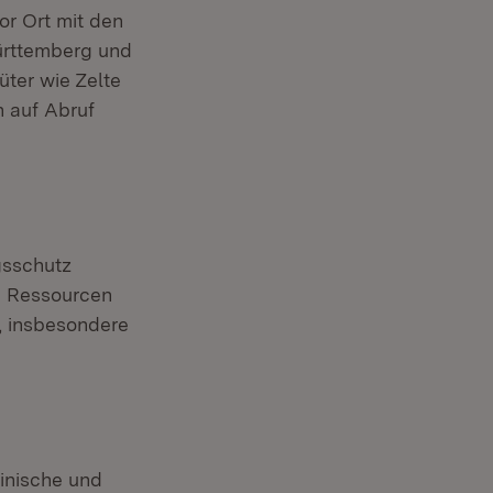
or Ort mit den
ürttemberg und
ter wie Zelte
 auf Abruf
gsschutz
e Ressourcen
, insbesondere
zinische und