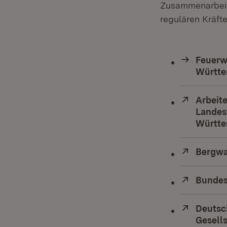
Zusammenarbeit 
regulären Kräft
Feuerw
Württ
Extern:
Arbeit
Landes
Württ
Extern:
Bergwa
Extern:
Bundes
Extern:
Deutsc
Gesell