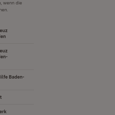
n, wenn die
hen.
reuz
den
(Öffnet in neuem Fenster)
reuz
en-
et in neuem Fenster)
ilfe Baden-
et in neuem Fenster)
t
(Öffnet in neuem Fenster)
erk
(Öffnet in neuem Fenster)