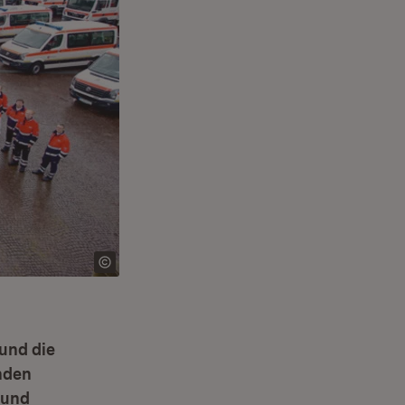
 und die
nden
 und