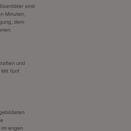
lsanitäter sind
en Minuten,
rgung, dem
enen.
Straßen und
Mit fünf
gebildeten
ie
 im engen