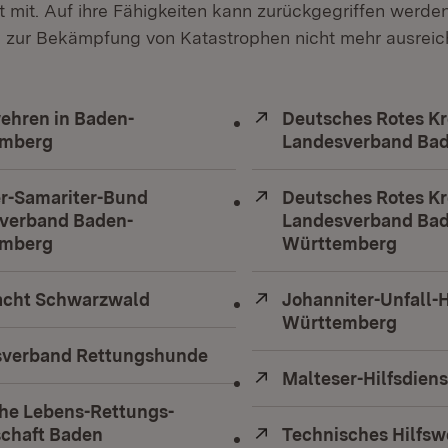
mit. Auf ihre Fähigkeiten kann zurückgegriffen werde
e zur Bekämpfung von Katastrophen nicht mehr ausreic
ehren in Baden-
Extern:
Deutsches Rotes K
emberg
Landesverband Ba
er-Samariter-Bund
Extern:
Deutsches Rotes K
verband Baden-
Landesverband Bad
emberg
(Öffnet in neuem Fenster)
Württemberg
(Öffn
cht Schwarzwald
(Öffnet in neuem Fenster)
Extern:
Johanniter-Unfall-H
Württemberg
(Öffn
verband Rettungshunde
(Öffnet in neuem Fenster)
Extern:
Malteser-Hilfsdiens
he Lebens-Rettungs-
schaft Baden
(Öffnet in neuem Fenster)
Extern:
Technisches Hilfsw