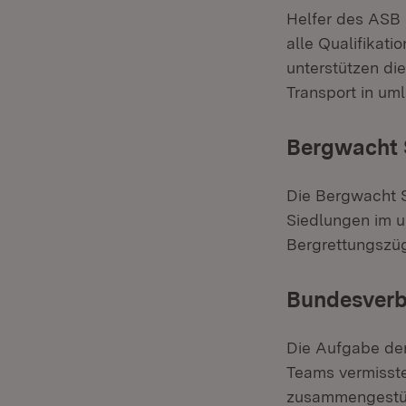
Helfer des ASB 
alle Qualifikati
unterstützen di
Transport in um
Bergwacht
Die Bergwacht S
Siedlungen im 
Bergrettungszüg
Bundesverb
Die Aufgabe der
Teams vermisste
zusammengestürz