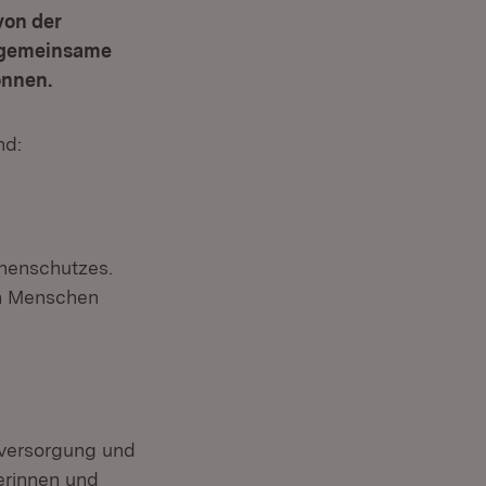
von der
s gemeinsame
önnen.
nd:
phenschutzes.
on Menschen
stversorgung und
erinnen und