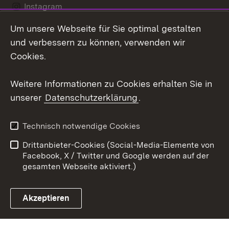
Instagram
Um unsere Webseite für Sie optimal gestalten
Social Wall
und verbessern zu können, verwenden wir
X / Twitter
Cookies.
Youtube
Weitere Informationen zu Cookies erhalten Sie in
unserer
Datenschutzerklärung
.
Zum 
Kontakt
Datenschutz
Technisch notwendige Cookies
Barrierefreiheit
Benutzungshinweise
Drittanbieter-Cookies (Social-Media-Elemente von
Impressum
Cookies
Facebook, X / Twitter und Google werden auf der
gesamten Webseite aktiviert.)
Akzeptieren
Link zum Landesportal