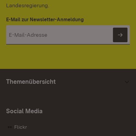
Landesregierung.
E-Mail zur Newsletter-Anmeldung
News
Themenübersicht
Social Media
Flickr