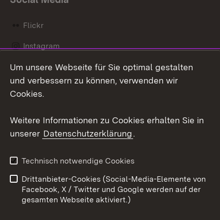
Flickr
Instagram
Um unsere Webseite für Sie optimal gestalten
Social Wall
und verbessern zu können, verwenden wir
X / Twitter
Cookies.
Youtube
Weitere Informationen zu Cookies erhalten Sie in
unserer
Datenschutzerklärung
.
Zum 
Kontakt
Datenschutz
Technisch notwendige Cookies
Barrierefreiheit
Benutzungshinweise
Drittanbieter-Cookies (Social-Media-Elemente von
Impressum
Cookies
Facebook, X / Twitter und Google werden auf der
gesamten Webseite aktiviert.)