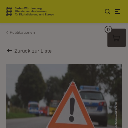
Zum Inhalt springen
Link zur Startseite
0
Warenko
Publikationen
Zurück zur Liste