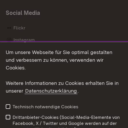
Social Media
Flickr
Instagram
Um unsere Webseite für Sie optimal gestalten
Social Wall
und verbessern zu können, verwenden wir
X / Twitter
Cookies.
Youtube
Weitere Informationen zu Cookies erhalten Sie in
unserer
Datenschutzerklärung
.
Zum 
Kontakt
Datenschutz
Technisch notwendige Cookies
Barrierefreiheit
Benutzungshinweise
Drittanbieter-Cookies (Social-Media-Elemente von
Impressum
Cookies
Facebook, X / Twitter und Google werden auf der