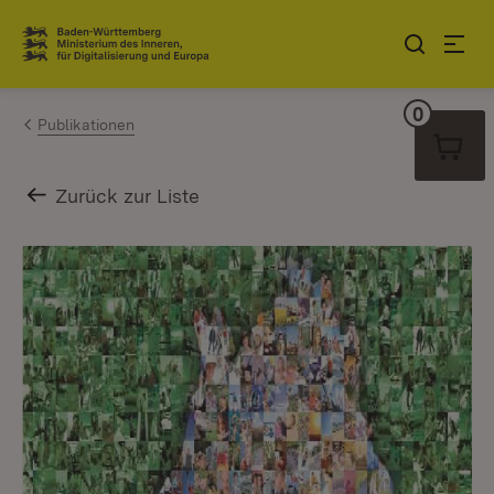
Zum Inhalt springen
Link zur Startseite
0
Warenko
Publikationen
Zurück zur Liste