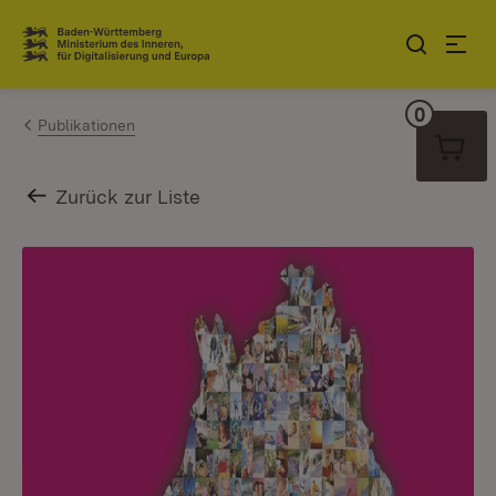
Zum Inhalt springen
Link zur Startseite
0
Warenko
Publikationen
Zurück zur Liste