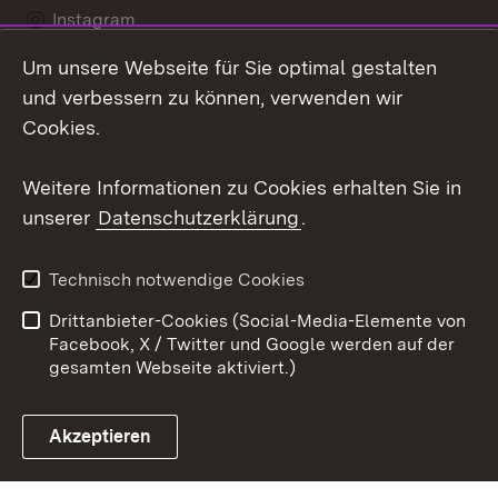
Instagram
Um unsere Webseite für Sie optimal gestalten
Social Wall
und verbessern zu können, verwenden wir
X / Twitter
Cookies.
Youtube
Weitere Informationen zu Cookies erhalten Sie in
unserer
Datenschutzerklärung
.
Zum 
Kontakt
Datenschutz
Technisch notwendige Cookies
Barrierefreiheit
Benutzungshinweise
Drittanbieter-Cookies (Social-Media-Elemente von
Impressum
Cookies
Facebook, X / Twitter und Google werden auf der
gesamten Webseite aktiviert.)
Akzeptieren
Link zum Landesportal