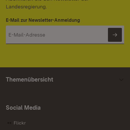
Landesregierung.
E-Mail zur Newsletter-Anmeldung
News
Themenübersicht
Social Media
Flickr