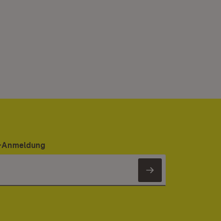
er-Anmeldung
Newsletter 