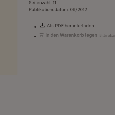
Seitenzahl: 11
Publikationsdatum: 06/2012
Download:
Als PDF herunterladen
(Öffnet i
In den Warenkorb legen
Bitte akz