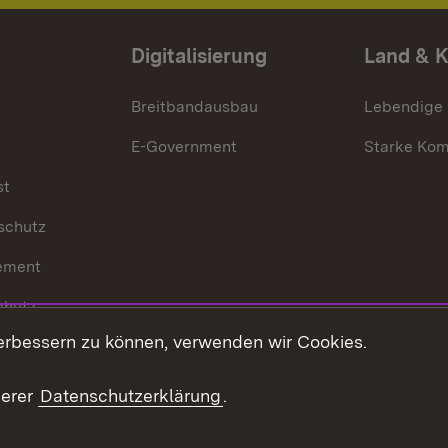
Digitalisierung
Land & 
Breitbandausbau
Lebendige
E-Government
Starke Ko
st
schutz
ement
chutz
erbessern zu können, verwenden wir Cookies.
echt
serer
Datenschutzerklärung
.