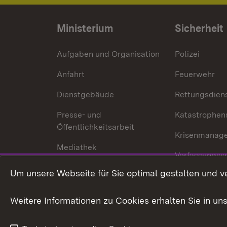
Ministerium
Sicherheit
Aufgaben und Organisation
Polizei
Anfahrt
Feuerwehr
Dienstgebäude
Rettungsdien
Presse- und
Katastrophen
Öffentlichkeitsarbeit
Krisenmanag
Mediathek
Verfassungss
Publikationen
Um unsere Webseite für Sie optimal gestalten und v
Datenschutz
Karriere
Glücksspielr
Weitere Informationen zu Cookies erhalten Sie in un
Waffenrecht