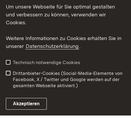
Um unsere Webseite für Sie optimal gestalten
Social Wall
und verbessern zu können, verwenden wir
X / Twitter
Cookies.
Youtube
Weitere Informationen zu Cookies erhalten Sie in
unserer
Datenschutzerklärung
.
Zum 
Kontakt
Datenschutz
Technisch notwendige Cookies
Barrierefreiheit
Benutzungshinweise
Drittanbieter-Cookies (Social-Media-Elemente von
Impressum
Cookies
Facebook, X / Twitter und Google werden auf der
gesamten Webseite aktiviert.)
Akzeptieren
Link zum Landesportal