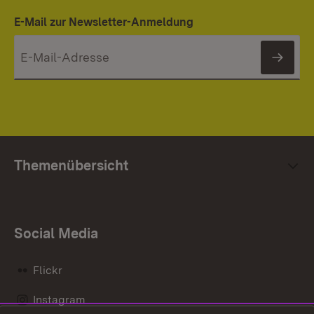
E-Mail zur Newsletter-Anmeldung
News
Themenübersicht
Social Media
Flickr
Instagram