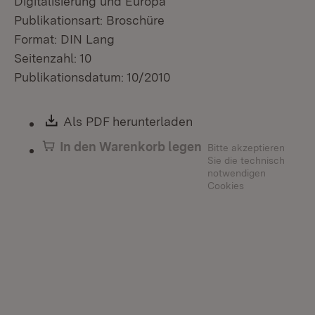
Digitalisierung und Europa
Publikationsart: Broschüre
Format: DIN Lang
Seitenzahl: 10
Publikationsdatum: 10/2010
Download:
Als PDF herunterladen
(Öffnet in neuem Fen
In den Warenkorb legen
Bitte akzeptieren
Sie die technisch
notwendigen
Cookies