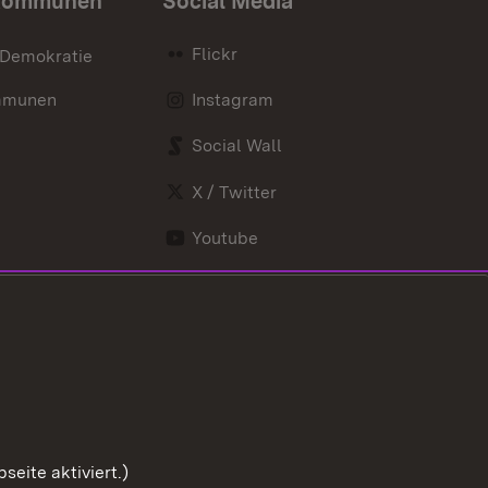
Kommunen
Social Media
Flickr
 Demokratie
mmunen
Instagram
Social Wall
X / Twitter
Youtube
eite aktiviert.)
Zum Sei