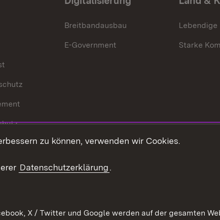
Digitalisierung
Land & 
Breitbandausbau
Lebendige
E-Government
Starke Ko
st
schutz
ement
chutz
erbessern zu können, verwenden wir Cookies.
echt
serer
Datenschutzerklärung
.
ebook, X / Twitter und Google werden auf der gesamten Webs