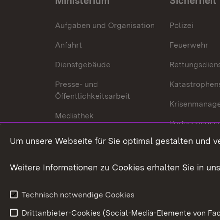
Ministerium
Sicherheit
Aufgaben und Organisation
Polizei
Anfahrt
Feuerwehr
Dienstgebäude
Rettungsdien
Presse- und
Katastrophen
Öffentlichkeitsarbeit
Krisenmanag
Mediathek
Verfassungss
Publikationen
Um unsere Webseite für Sie optimal gestalten und v
Datenschutz
Karriere
Glücksspielr
Weitere Informationen zu Cookies erhalten Sie in un
Waffenrecht
Technisch notwendige Cookies
Drittanbieter-Cookies (Social-Media-Elemente von Fac