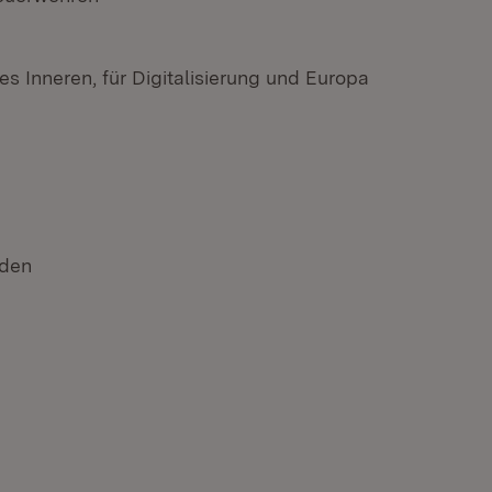
s Inneren, für Digitalisierung und Europa
aden
(Öffnet in neuem Fenster)