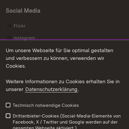
Social Media
Flickr
Instagram
Um unsere Webseite für Sie optimal gestalten
Social Wall
und verbessern zu können, verwenden wir
X / Twitter
Cookies.
Youtube
Weitere Informationen zu Cookies erhalten Sie in
unserer
Datenschutzerklärung
.
Zum 
Kontakt
Datenschutz
Technisch notwendige Cookies
Barrierefreiheit
Benutzungshinweise
Drittanbieter-Cookies (Social-Media-Elemente von
Impressum
Cookies
Facebook, X / Twitter und Google werden auf der
gesamten Webseite aktiviert.)