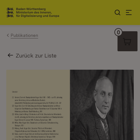
Zum Inhalt springen
Link zur Startseite
0
Warenko
Publikationen
Zurück zur Liste