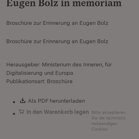
Eugen Bolz in memoriam
Broschüre zur Erinnerung an Eugen Bolz
Broschüre zur Erinnerung an Eugen Bolz
Herausgeber: Ministerium des Inneren, für
Digitalisierung und Europa
Publikationsart: Broschüre
Download:
Als PDF herunterladen
(Öffnet in neuem Fen
In den Warenkorb legen
Bitte akzeptieren
Sie die technisch
notwendigen
Cookies