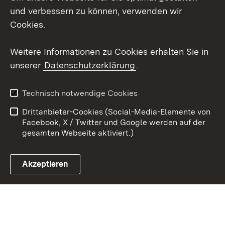
und verbessern zu können, verwenden wir
X / Twitter
Cookies.
Youtube
Weitere Informationen zu Cookies erhalten Sie in
unserer
Datenschutzerklärung
.
Zum 
Kontakt
Datenschutz
Technisch notwendige Cookies
Barrierefreiheit
Benutzungshinweise
Drittanbieter-Cookies (Social-Media-Elemente von
Impressum
Cookies
Facebook, X / Twitter und Google werden auf der
gesamten Webseite aktiviert.)
Akzeptieren
Link zum Landesportal