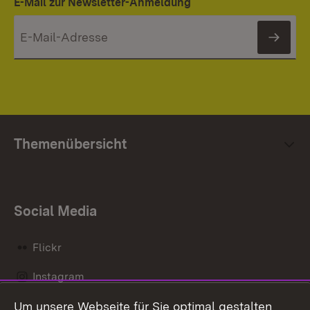
E-Mail zur Newsletter-Anmeldung
News
Themenübersicht
Social Media
Flickr
Instagram
Um unsere Webseite für Sie optimal gestalten
Social Wall