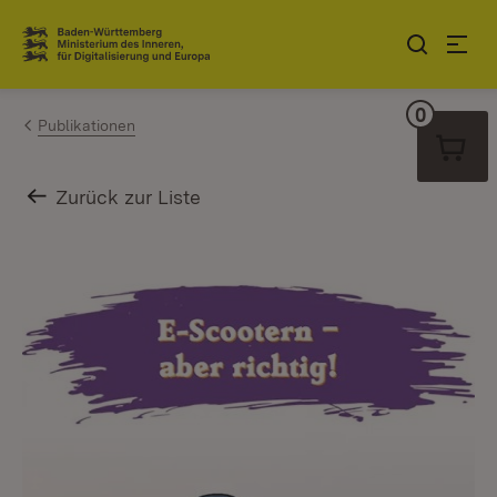
Zum Inhalt springen
Link zur Startseite
0
Warenko
Publikationen
Zurück zur Liste