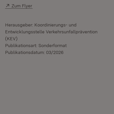
Extern:
(Öffnet in neuem Fenster)
Zum Flyer
Herausgeber: Koordinierungs- und
Entwicklungsstelle Verkehrsunfallprävention
(KEV)
Publikationsart: Sonderformat
Publikationsdatum: 03/2026