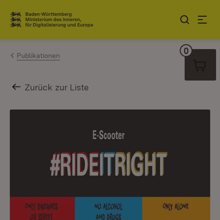
Zum Inhalt springen
Link zur Startseite
0
Warenko
Publikationen
Zurück zur Liste