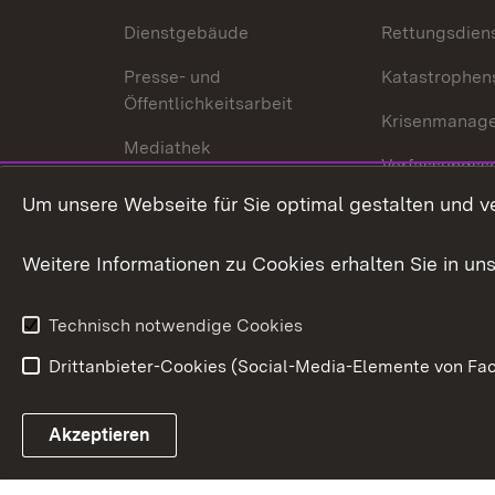
Dienstgebäude
Rettungsdien
Presse- und
Katastrophen
Öffentlichkeitsarbeit
Krisenmanag
Mediathek
Verfassungss
Publikationen
Um unsere Webseite für Sie optimal gestalten und v
Datenschutz
Karriere
Glücksspielr
Weitere Informationen zu Cookies erhalten Sie in un
Waffenrecht
Technisch notwendige Cookies
Drittanbieter-Cookies (Social-Media-Elemente von Fac
Link zum Landesportal
Akzeptieren