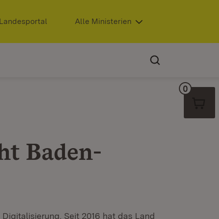
Extern:
Landesportal
(Öffnet in neuem Fenster)
Alle Ministerien
0
Warenko
ht Baden-
 Digitalisierung. Seit 2016 hat das Land