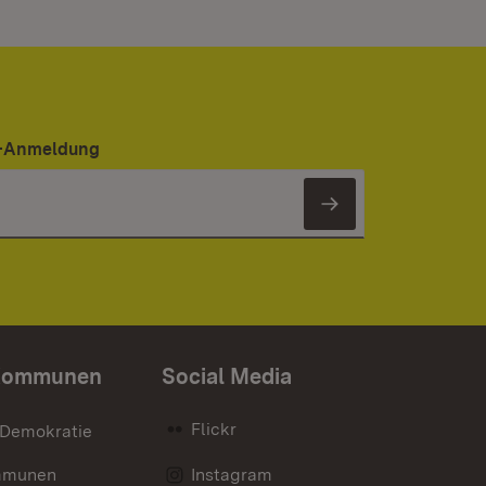
er-Anmeldung
Newsletter 
Kommunen
Social Media
Flickr
 Demokratie
mmunen
Instagram