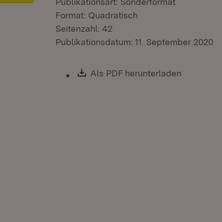
Publikationsart: Sonderformat
Format: Quadratisch
Seitenzahl: 42
Publikationsdatum: 11. September 2020
Download:
Als PDF herunterladen
(Öffnet i