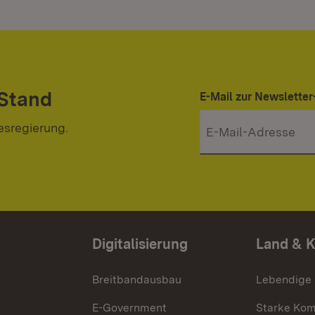
 Stand
E-Mail zur Newslett
esregierung.
Digitalisierung
Land & 
Breitbandausbau
Lebendige
E-Government
Starke Ko