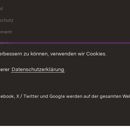
st
schutz
ement
chutz
erbessern zu können, verwenden wir Cookies.
echt
serer
Datenschutzerklärung
.
ebook, X / Twitter und Google werden auf der gesamten Webs
Kontakt
Datenschutz
Barrierefreiheit