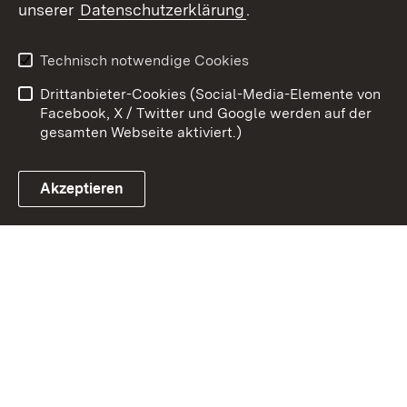
unserer
Datenschutzerklärung
.
Zum 
Kontakt
Datenschutz
Technisch notwendige Cookies
Barrierefreiheit
Benutzungshinweise
Drittanbieter-Cookies (Social-Media-Elemente von
Impressum
Cookies
Facebook, X / Twitter und Google werden auf der
gesamten Webseite aktiviert.)
Akzeptieren
Link zum Landesportal