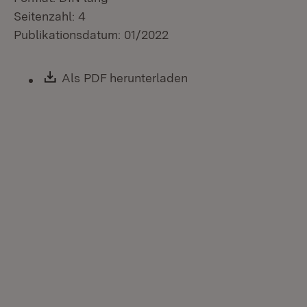
Seitenzahl: 4
Publikationsdatum: 01/2022
Download:
Als PDF herunterladen
(Öffnet in neuem Fen