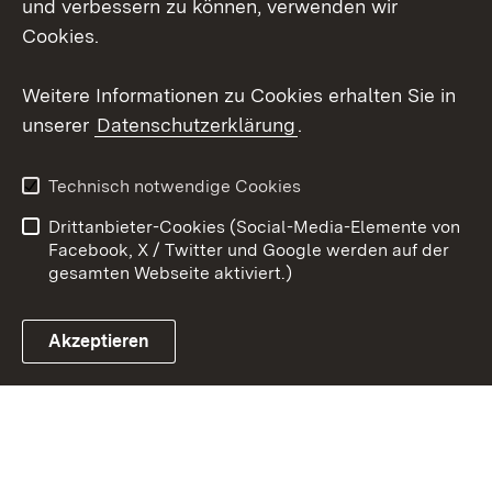
und verbessern zu können, verwenden wir
X / Twitter
Cookies.
Youtube
Weitere Informationen zu Cookies erhalten Sie in
unserer
Datenschutzerklärung
.
Zum 
Kontakt
Datenschutz
Technisch notwendige Cookies
Barrierefreiheit
Benutzungshinweise
Drittanbieter-Cookies (Social-Media-Elemente von
Impressum
Cookies
Facebook, X / Twitter und Google werden auf der
gesamten Webseite aktiviert.)
Akzeptieren
Link zum Landesportal