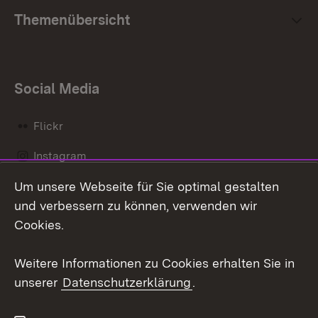
Themenübersicht
Social Media
Flickr
Instagram
Um unsere Webseite für Sie optimal gestalten
Social Wall
und verbessern zu können, verwenden wir
X / Twitter
Cookies.
Youtube
Weitere Informationen zu Cookies erhalten Sie in
unserer
Datenschutzerklärung
.
Zum 
Kontakt
Datenschutz