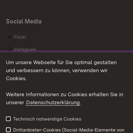
Social Media
Flickr
Instagram
Um unsere Webseite für Sie optimal gestalten
Social Wall
und verbessern zu können, verwenden wir
X / Twitter
Cookies.
Youtube
Weitere Informationen zu Cookies erhalten Sie in
unserer
Datenschutzerklärung
.
Zum 
Kontakt
Datenschutz
Technisch notwendige Cookies
Barrierefreiheit
Benutzungshinweise
Drittanbieter-Cookies (Social-Media-Elemente von
Impressum
Cookies