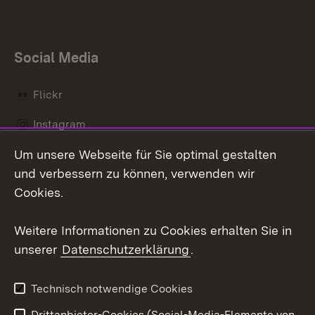
Social Media
Flickr
Instagram
Um unsere Webseite für Sie optimal gestalten
Social Wall
und verbessern zu können, verwenden wir
X / Twitter
Cookies.
Youtube
Weitere Informationen zu Cookies erhalten Sie in
unserer
Datenschutzerklärung
.
Zum 
Kontakt
Datenschutz
Technisch notwendige Cookies
Barrierefreiheit
Benutzungshinweise
Drittanbieter-Cookies (Social-Media-Elemente von