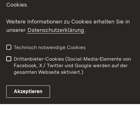
X / Twitter
Cookies.
Youtube
Weitere Informationen zu Cookies erhalten Sie in
unserer
Datenschutzerklärung
.
Zum 
Kontakt
Datenschutz
Technisch notwendige Cookies
Barrierefreiheit
Benutzungshinweise
Drittanbieter-Cookies (Social-Media-Elemente von
Impressum
Cookies
Facebook, X / Twitter und Google werden auf der
gesamten Webseite aktiviert.)
Akzeptieren
Link zum Landesportal