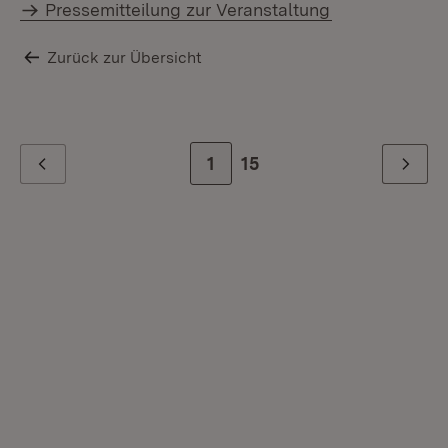
Pressemitteilung zur Veranstaltung
Zurück zur Übersicht
Zur Seite
1
Zur letzten Seite
15
Zurück
Weiter