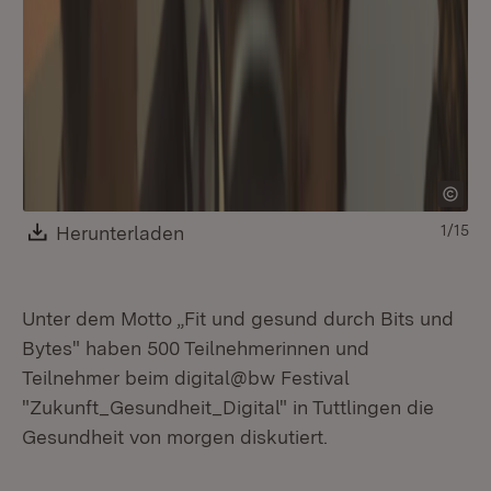
Di
Tu
un
Ae
Gm
Download:
Herunterladen
(Öffnet in neuem Fenster)
1/15
Unter dem Motto „Fit und gesund durch Bits und
Bytes" haben 500 Teilnehmerinnen und
Teilnehmer beim digital@bw Festival
"Zukunft_Gesundheit_Digital" in Tuttlingen die
Gesundheit von morgen diskutiert.