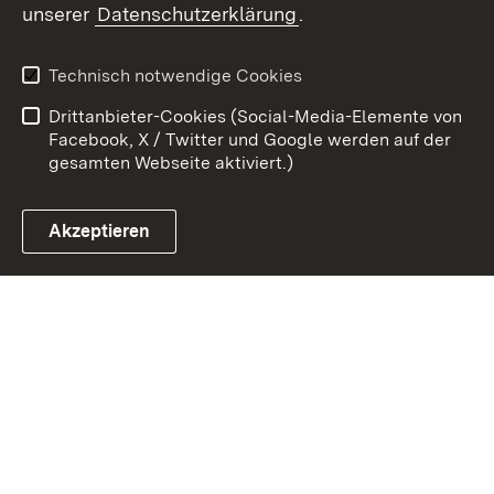
unserer
Datenschutzerklärung
.
Zum 
Kontakt
Datenschutz
Technisch notwendige Cookies
Barrierefreiheit
Benutzungshinweise
Drittanbieter-Cookies (Social-Media-Elemente von
Impressum
Cookies
Facebook, X / Twitter und Google werden auf der
gesamten Webseite aktiviert.)
Akzeptieren
Link zum Landesportal