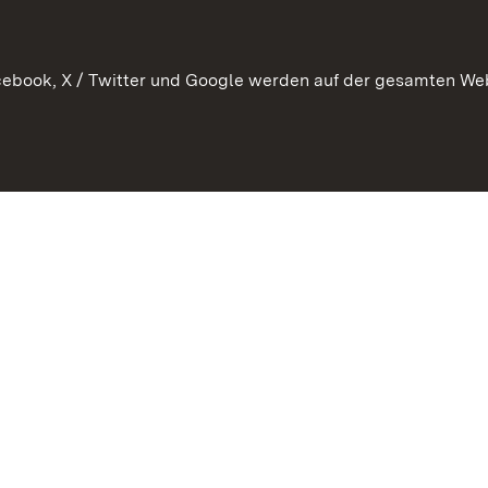
ebook, X / Twitter und Google werden auf der gesamten Webs
Kontakt
Datenschutz
Barrierefreiheit