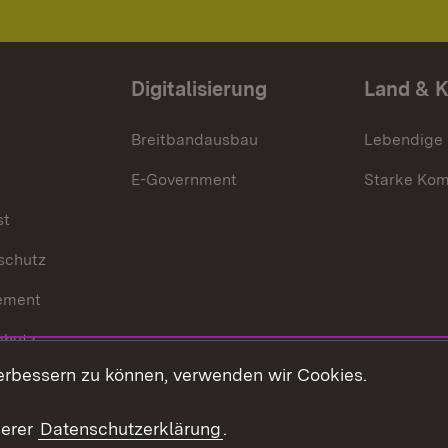
Digitalisierung
Land & 
Breitbandausbau
Lebendige
E-Government
Starke Ko
st
schutz
ement
chutz
erbessern zu können, verwenden wir Cookies.
echt
serer
Datenschutzerklärung
.