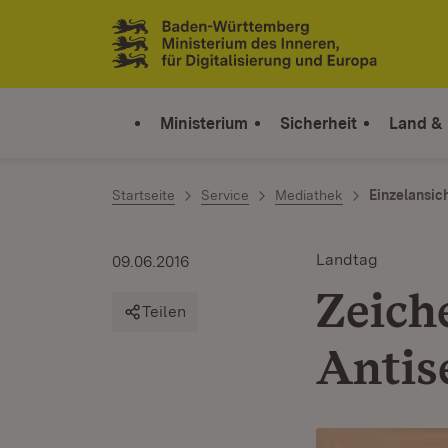
Zum Inhalt springen
Link zur Startseite
Ministerium
Sicherheit
Land &
Startseite
Service
Mediathek
Einzelansic
Landtag
09.06.2016
Zeich
Teilen
Antis