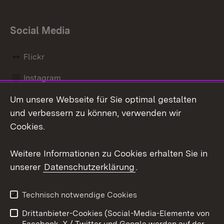
Social Media
Flickr
Instagram
Um unsere Webseite für Sie optimal gestalten
Social Wall
und verbessern zu können, verwenden wir
X / Twitter
Cookies.
Youtube
Weitere Informationen zu Cookies erhalten Sie in
unserer
Datenschutzerklärung
.
Zum 
Kontakt
Datenschutz
Technisch notwendige Cookies
Barrierefreiheit
Benutzungshinweise
Drittanbieter-Cookies (Social-Media-Elemente von
Impressum
Cookies
Facebook, X / Twitter und Google werden auf der