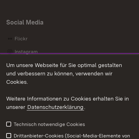
Social Media
Flickr
Instagram
Um unsere Webseite für Sie optimal gestalten
Social Wall
und verbessern zu können, verwenden wir
X / Twitter
Cookies.
Youtube
Weitere Informationen zu Cookies erhalten Sie in
unserer
Datenschutzerklärung
.
Zum 
Kontakt
Datenschutz
Technisch notwendige Cookies
Barrierefreiheit
Benutzungshinweise
Drittanbieter-Cookies (Social-Media-Elemente von
Impressum
Cookies