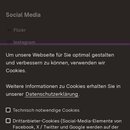
Social Media
Flickr
Instagram
Um unsere Webseite für Sie optimal gestalten
Social Wall
und verbessern zu können, verwenden wir
X / Twitter
Cookies.
Youtube
Weitere Informationen zu Cookies erhalten Sie in
unserer
Datenschutzerklärung
.
Zum 
Kontakt
Datenschutz
Technisch notwendige Cookies
Barrierefreiheit
Benutzungshinweise
Drittanbieter-Cookies (Social-Media-Elemente von
Impressum
Cookies
Facebook, X / Twitter und Google werden auf der