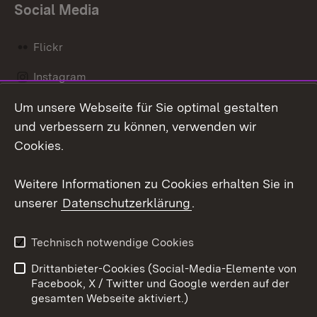
Social Media
Flickr
Instagram
Um unsere Webseite für Sie optimal gestalten
Social Wall
und verbessern zu können, verwenden wir
X / Twitter
Cookies.
Youtube
Weitere Informationen zu Cookies erhalten Sie in
unserer
Datenschutzerklärung
.
Zum 
Kontakt
Datenschutz
Technisch notwendige Cookies
Barrierefreiheit
Benutzungshinweise
Drittanbieter-Cookies (Social-Media-Elemente von
Impressum
Cookies
Facebook, X / Twitter und Google werden auf der
gesamten Webseite aktiviert.)