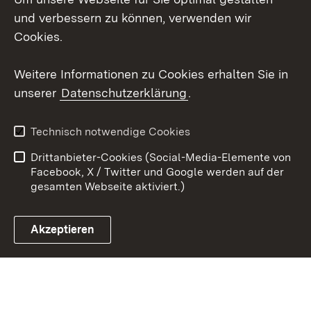
und verbessern zu können, verwenden wir
X / Twitter
Cookies.
Youtube
Weitere Informationen zu Cookies erhalten Sie in
unserer
Datenschutzerklärung
.
Zum 
Kontakt
Datenschutz
Technisch notwendige Cookies
Barrierefreiheit
Benutzungshinweise
Drittanbieter-Cookies (Social-Media-Elemente von
Impressum
Cookies
Facebook, X / Twitter und Google werden auf der
gesamten Webseite aktiviert.)
Akzeptieren
Link zum Landesportal