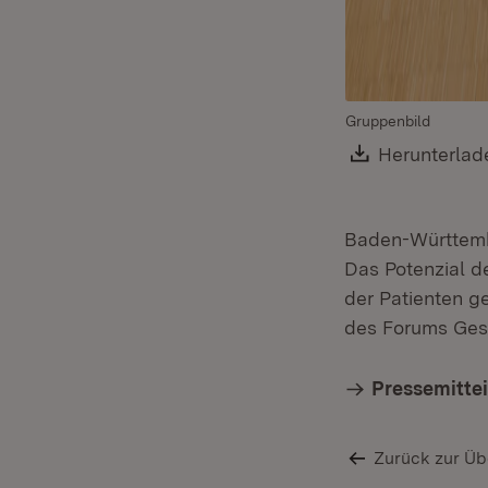
Gruppenbild
Download:
Herunterlad
Baden-Württemb
Das Potenzial de
der Patienten g
des Forums Gesu
Pressemitte
Zurück zur Üb