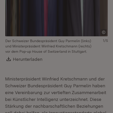
1/5
Der Schweizer Bundespräsident Guy Parmelin (links)
und Ministerpräsident Winfried Kretschmann (rechts)
vor dem Pop-up House of Switzerland in Stuttgart.
Download:
Herunterladen
(Öffnet in neuem Fenster)
Ministerpräsident Winfried Kretschmann und der
Mi
Schweizer Bundespräsident Guy Parmelin haben
Sc
Po
eine Vereinbarung zur vertieften Zusammenarbeit
bei Künstlicher Intelligenz unterzeichnet. Diese
Stärkung der nachbarschaftlichen Beziehungen
soll dabei helfen, als Innovationsstandorte global