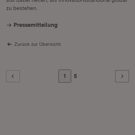
zu bestehen.
Pressemitteilung
Zurück zur Übersicht
Zur Seite
1
Zur letzten Seite
5
Zurück
Weiter