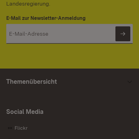
Landesregierung.
E-Mail zur Newsletter-Anmeldung
News
Themenübersicht
Social Media
Flickr