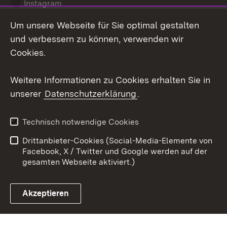
Instagram
Um unsere Webseite für Sie optimal gestalten
Social Wall
und verbessern zu können, verwenden wir
X / Twitter
Cookies.
Youtube
Weitere Informationen zu Cookies erhalten Sie in
unserer
Datenschutzerklärung
.
Zum 
Kontakt
Datenschutz
Technisch notwendige Cookies
Barrierefreiheit
Benutzungshinweise
Drittanbieter-Cookies (Social-Media-Elemente von
Impressum
Cookies
Facebook, X / Twitter und Google werden auf der
gesamten Webseite aktiviert.)
Akzeptieren
Link zum Landesportal