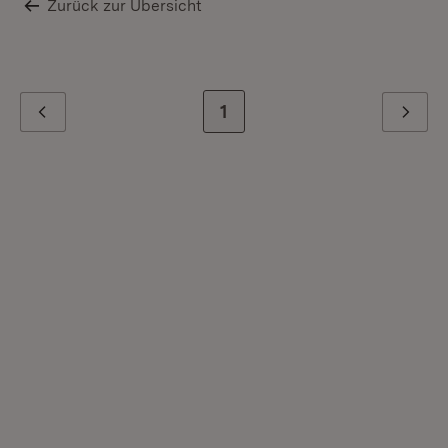
Zurück zur Übersicht
Zur letzten Seite
1
Zurück
Weiter