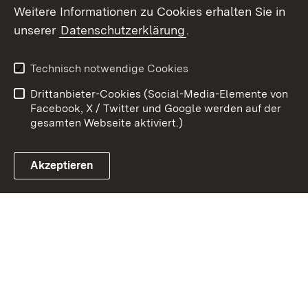
Weitere Informationen zu Cookies erhalten Sie in
unserer
Datenschutzerklärung
.
Zum 
Kontakt
Datenschutz
Technisch notwendige Cookies
Barrierefreiheit
Benutzungshinweise
Drittanbieter-Cookies (Social-Media-Elemente von
Impressum
Cookies
Facebook, X / Twitter und Google werden auf der
gesamten Webseite aktiviert.)
Akzeptieren
Link zum Landesportal